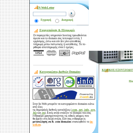
IN-WebLetter
Εγγραφή
Διαγραφή
Ενεργοποίηση & Πληρωμές
Οι παραγγελίες υπηρεσιών hosting προωθούνται
άμεσα και το domain σας λειτουργεί εντός 1
εργάσιμης, έστω και εάν δεν γίνει απευθείας
πλήρωμη μέσω πιστωτικής ή κατάθεσης. Το πε-
ριθώριο αποπληρωμής είναι 5 ημέρες.
ΚΩΔΙΚΟΣ ΕΞΟΥΣΙΟΔΟ
Κατοχυρώσεις Διεθνών Domains
Πλη
Στην In-Web μπορείτε να κατοχυρώσετε domains κάτω
από όλες
τις δημοφιλείς διεθνείς καταλήξεις (
.com
,
.net
,
.info
,
.org
,
.biz
και
.eu
). Εσείς απλά επιλέξτε το domain που σας
ενδιαφέρει χρησιμοποιώντας τις ειδικές φόρμες που
θα βρείτε στη δεξιά στήλη. Εάν σας ενδιαφέρει η
μεταπώληση .eu & .com domains
επισκεφθείτε το
in-
web.eu
.