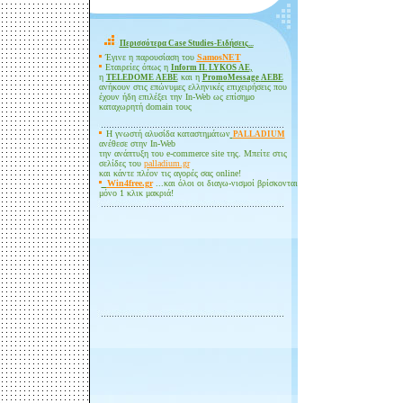
Περισσότερα Case Studies-Ειδήσεις...
Έγινε η παρουσίαση του
SamosNET
Εταιρείες όπως η
,
Inform Π. LYKOS ΑΕ
η
και η
TELEDOME ΑΕΒΕ
PromoMessage
AEBE
ανήκουν στις επώνυμες ελληνικές επιχειρήσεις που
έχουν ήδη επιλέξει την In-Web ως επίσημο
καταχωρητή domain τους
H γνωστή αλυσίδα καταστημάτων
PALLADIUM
ανέθεσε στην In-Web
την ανάπτυξη του e-commerce site της. Μπείτε στις
σελίδες του
palladium.gr
και κάντε πλέον τις αγορές σας online!
Win4free.gr
...και όλοι οι διαγω-νισμοί βρίσκονται
μόνο 1 κλικ μακριά
!